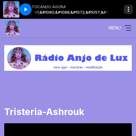
TOCANDO AGORA
;&#1103; &#1091;&#1090;&#1088;&#1072;
&#1057;&#1080;&#1084;&#1092
MENU
Tristeria-Ashrouk